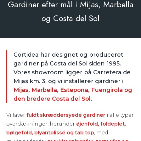
Gardiner efter mål i Mijas, Marbella
og Costa del Sol
Cortidea har designet og produceret
gardiner på Costa del Sol siden 1995.
Vores showroom ligger på Carretera de
Mijas km. 3, og vi installerer gardiner i
Mijas, Marbella, Estepona, Fuengirola og
den bredere Costa del Sol
.
Vi laver
fuldt skræddersyede gardiner
i alle typer
overdækninger, herunder
øjenfold, foldeplet,
bølgefold, blyantplissé og tab top
, med